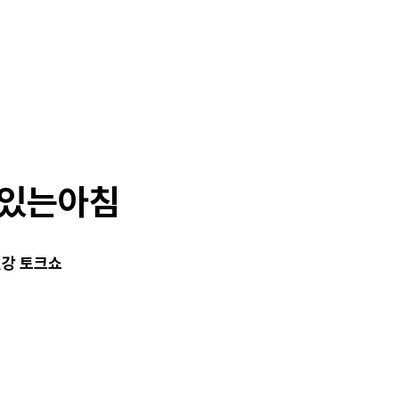
깡있는아침
건강 토크쇼